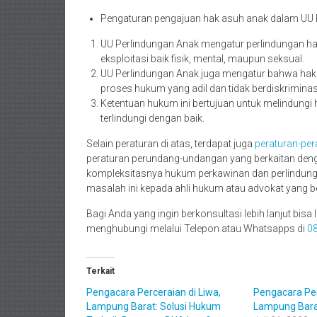
Pengaturan pengajuan hak asuh anak dalam UU 
UU Perlindungan Anak mengatur perlindungan hak
eksploitasi baik fisik, mental, maupun seksual.
UU Perlindungan Anak juga mengatur bahwa hak 
proses hukum yang adil dan tidak berdiskriminas
Ketentuan hukum ini bertujuan untuk melindung
terlindungi dengan baik.
Selain peraturan di atas, terdapat juga
peraturan-per
peraturan perundang-undangan yang berkaitan deng
kompleksitasnya hukum perkawinan dan perlindung
masalah ini kepada ahli hukum atau advokat yang b
Bagi Anda yang ingin berkonsultasi lebih lanjut bis
menghubungi melalui Telepon atau Whatsapps di
0
Terkait
Pengacara Perceraian di Liwa,
Pengacara Per
Lampung Barat: Solusi Hukum
Lampung Bar