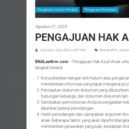
Pengacara Hukum Perdata
Pengacara Perceraian
Agustus 21, 2023
PENGAJUAN HAK 
Diposkan Oleh:BNA LAWFIRM
Bna lawfirm
,
hukum
BNALawfirm.com
– Pengajuan Hak Asuh Anak untuk
langkah berikut:
Konsultasikan dengan ahli hukum atau pengaca
memberikan informasi yang tepat mengenai pros
Persiapkan dokumen-dokumen yang dibutuhkan, se
hubungan keluarga, dan dokumen-dokumen lain 
Sampaikan permohonan Anda ke pengadilan kelu
diberikan jadwal persidangan.
Hadiri persidangan dan sampaikan argumen An
anak. Beberapa faktor yang akan dipertimbangk
memberikan perawatan yang baik, kestabilan finans