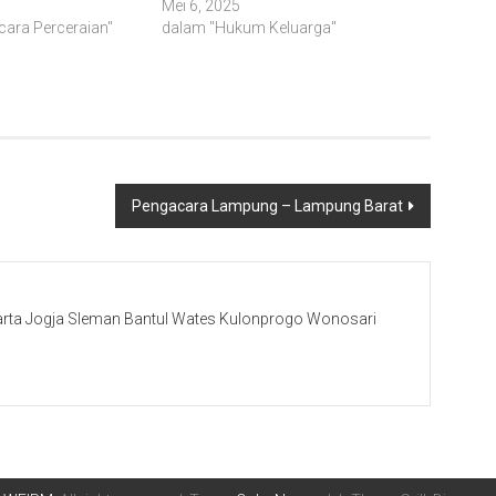
Mei 6, 2025
ara Perceraian"
dalam "Hukum Keluarga"
Pengacara Lampung – Lampung Barat
rta Jogja Sleman Bantul Wates Kulonprogo Wonosari