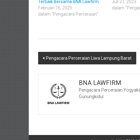
Terbaik Bersama BNA Lawfirm
Juli 21, 2023
Februari 16, 2025
dalam "Pengac
dalam "Pengacara Perceraian"
Navigasi
Pengacara Perceraian Liwa Lampung Barat
pos
BNA LAWFIRM
Pengacara Perceraian Yogyaka
Gunungkidul