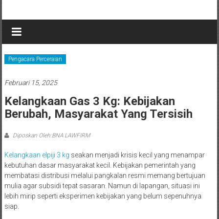
Lompat
BNA
ke
konten
LAWFIRM
KANTOR
Pengacara Perceraian
PENGACARA
DAN
Februari 15, 2025
MEDIATOR
Kelangkaan Gas 3 Kg: Kebijakan
Berubah, Masyarakat Yang Tersisih
Diposkan Oleh:BNA LAWFIRM
Kelangkaan elpiji 3 kg
seakan menjadi krisis kecil yang menampar
kebutuhan dasar masyarakat kecil. Kebijakan pemerintah yang
membatasi distribusi melalui pangkalan resmi memang bertujuan
mulia agar subsidi tepat sasaran. Namun di lapangan, situasi ini
lebih mirip seperti eksperimen kebijakan yang belum sepenuhnya
siap.