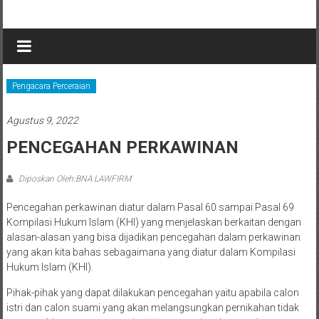
Lompat
BNA
ke
konten
LAWFIRM
KANTOR
Pengacara Perceraian
PENGACARA
DAN
Agustus 9, 2022
MEDIATOR
PENCEGAHAN PERKAWINAN
Diposkan Oleh:BNA LAWFIRM
Pencegahan perkawinan diatur dalam Pasal 60 sampai Pasal 69
Kompilasi Hukum Islam (KHI) yang menjelaskan berkaitan dengan
alasan-alasan yang bisa dijadikan pencegahan dalam perkawinan
yang akan kita bahas sebagaimana yang diatur dalam Kompilasi
Hukum Islam (KHI).
Pihak-pihak yang dapat dilakukan pencegahan yaitu apabila calon
istri dan calon suami yang akan melangsungkan pernikahan tidak