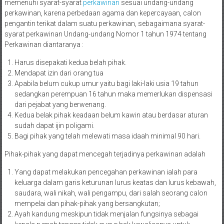
memenuhi syarat-syarat
perkawinan
sesuai undang-undang
perkawinan, karena perbedaan agama dan kepercayaan, calon
pengantin terikat dalam suatu perkawinan, sebagaimana syarat-
syarat perkawinan Undang-undang Nomor 1 tahun 1974 tentang
Perkawinan diantaranya :
Harus disepakati kedua belah pihak.
Mendapat izin dari orang tua
Apabila belum cukup umur yaitu bagi laki-laki usia 19 tahun
sedangkan perempuan 16 tahun maka memerlukan dispensasi
dari pejabat yang berwenang.
Kedua belak pihak keadaan belum kawin atau berdasar aturan
sudah dapat ijin poligami.
Bagi pihak yang telah melewati masa idaah minimal 90 hari.
Pihak-pihak yang dapat mencegah terjadinya perkawinan adalah
Yang dapat melakukan pencegahan perkawinan ialah para
keluarga dalam garis keturunan lurus keatas dan lurus kebawah,
saudara, wali nikah, wali pengampu, dari salah seorang calon
mempelai dan pihak-pihak yang bersangkutan;
Ayah kandung meskipun tidak menjalan fungsinya sebagai