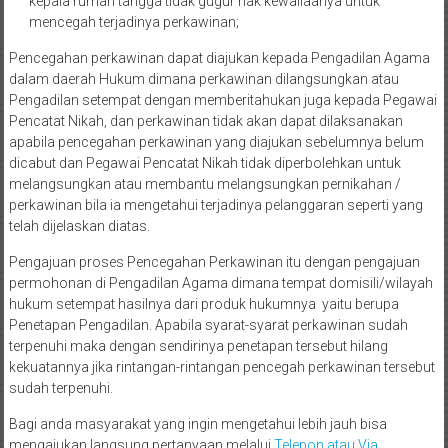
kepala rumah tangga tidak gugur hak kewaliaanya untuk
mencegah terjadinya perkawinan;
Pencegahan perkawinan dapat diajukan kepada Pengadilan Agama
dalam daerah Hukum dimana perkawinan dilangsungkan atau
Pengadilan setempat dengan memberitahukan juga kepada Pegawai
Pencatat Nikah, dan perkawinan tidak akan dapat dilaksanakan
apabila pencegahan perkawinan yang diajukan sebelumnya belum
dicabut dan Pegawai Pencatat Nikah tidak diperbolehkan untuk
melangsungkan atau membantu melangsungkan pernikahan /
perkawinan bila ia mengetahui terjadinya pelanggaran seperti yang
telah dijelaskan diatas.
Pengajuan proses Pencegahan Perkawinan itu dengan pengajuan
permohonan di Pengadilan Agama dimana tempat domisili/wilayah
hukum setempat hasilnya dari produk hukumnya yaitu berupa
Penetapan Pengadilan. Apabila syarat-syarat perkawinan sudah
terpenuhi maka dengan sendirinya penetapan tersebut hilang
kekuatannya jika rintangan-rintangan pencegah perkawinan tersebut
sudah terpenuhi.
Bagi anda masyarakat yang ingin mengetahui lebih jauh bisa
mengajukan langsung pertanyaan melalui
Telepon atau Via